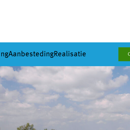
ing
Aanbesteding
Realisatie