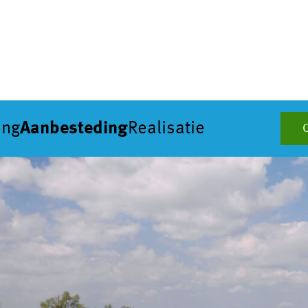
ing
Aanbesteding
Realisatie