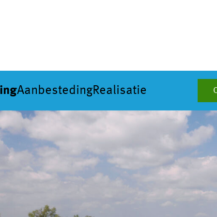
ing
Aanbesteding
Realisatie