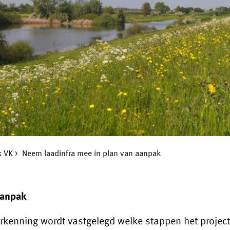
k VK
Neem laadinfra mee in plan van aanpak
aanpak
erkenning wordt vastgelegd welke stappen het proje