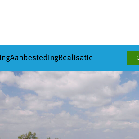
ing
Aanbesteding
Realisatie